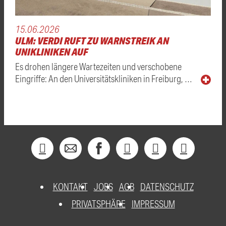
15.06.2026
ULM: VERDI RUFT ZU WARNSTREIK AN
UNIKLINIKEN AUF
Es drohen längere Wartezeiten und verschobene
Eingriffe: An den Universitätskliniken in Freiburg, …
KONTAKT
JOBS
AGB
DATENSCHUTZ
PRIVATSPHÄRE
IMPRESSUM