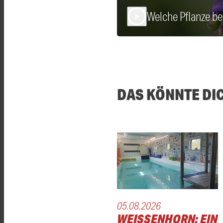
Welche Pflanze bei
play_arrow
DAS KÖNNTE DI
05.08.2026
WEISSENHORN: EIN S