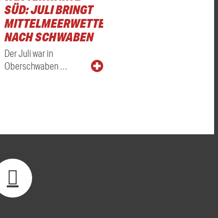
SÜD: JULI BRINGT
MITTELMEERWETTER
NACH SCHWABEN
Der Juli war in
Oberschwaben …