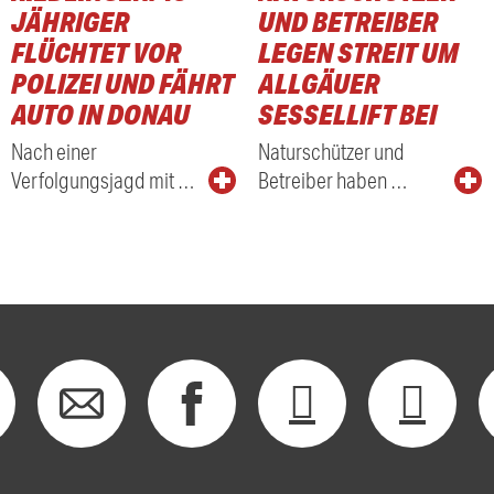
JÄHRIGER
UND BETREIBER
FLÜCHTET VOR
LEGEN STREIT UM
POLIZEI UND FÄHRT
ALLGÄUER
AUTO IN DONAU
SESSELLIFT BEI
Nach einer
Naturschützer und
Verfolgungsjagd mit …
Betreiber haben …