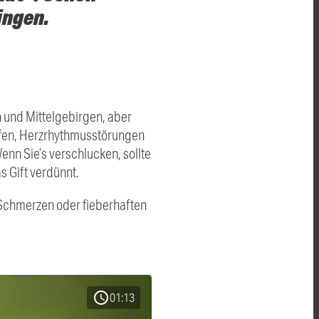
ingen.
n und Mittelgebirgen, aber
ämpfen, Herzrhythmusstörungen
nn Sie’s verschlucken, sollte
s Gift verdünnt.
 Schmerzen oder fieberhaften
schedule
01:13