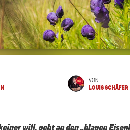
VON
EN
LOUIS SCHÄFER
 keiner will, geht an den „blauen Eise