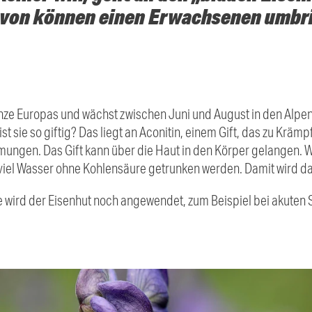
von können einen Erwachsenen umbr
flanze Europas und wächst zwischen Juni und August in den Alpe
ist sie so giftig? Das liegt an Aconitin, einem Gift, das zu Kr
ungen. Das Gift kann über die Haut in den Körper gelangen. We
 viel Wasser ohne Kohlensäure getrunken werden. Damit wird da
 wird der Eisenhut noch angewendet, zum Beispiel bei akuten