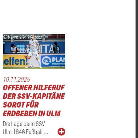
SSV Ulm 1846 Fussball
10.11.2025
OFFENER HILFERUF
DER SSV-KAPITÄNE
SORGT FÜR
ERDBEBEN IN ULM
Die Lage beim SSV
Ulm 1846 Fußball …