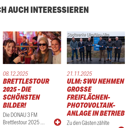
CH AUCH INTERESSIEREN
Stadtwerke Ulm/Neu-Ulm
08.12.2025
21.11.2025
BRETTLESTOUR
ULM: SWU NEHMEN
2025 - DIE
GROSSE F
SCHÖNSTEN
REIFLÄCHEN-P
BILDER!
HOTOVOLTAIK-A
NLAGE IN BETRIEB
Die DONAU 3 FM
Brettlestour 2025 …
Zu den Gästen zählte