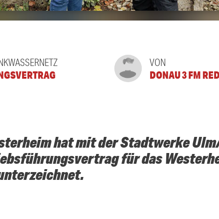
INKWASSERNETZ
VON
NGSVERTRAG
DONAU 3 FM RE
terheim hat mit der Stadtwerke Ul
ebsführungsvertrag für das Westerh
unterzeichnet.