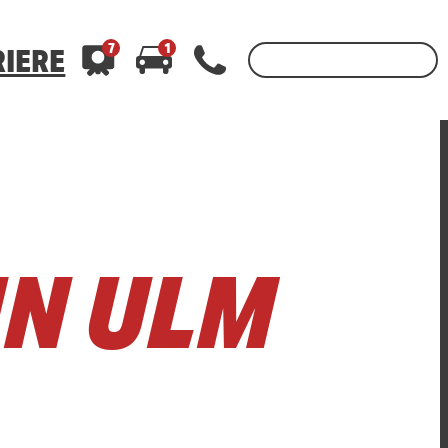
7
1
IERE
3
stelle, linker Fahrstreifen gesperrt, bis heute 06:00 Uhr
Zone
IN ULM
bt
400
WhatsApp 01520 242 3333
oder per
400
WhatsApp 01520 242 3333
oder per