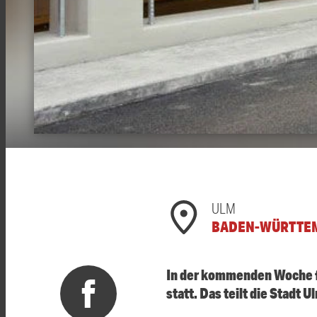
ULM
BADEN-WÜRTTE
In der kommenden Woche f
statt. Das teilt die Stadt U