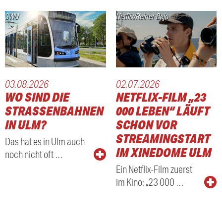
SWU
Netflix/Reiner Bajo
03.08.2026
02.07.2026
WO SIND DIE
NETFLIX-FILM „23
STRASSENBAHNEN I
000 LEBEN“ LÄUFT
N ULM?
SCHON VOR
STREAMINGSTART
Das hat es in Ulm auch
IM XINEDOME ULM
noch nicht oft …
Ein Netflix-Film zuerst
im Kino: „23 000 …