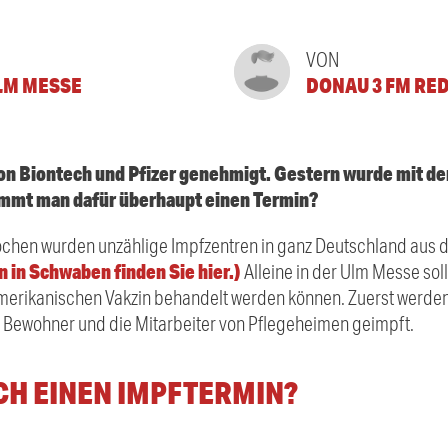
VON
LM MESSE
DONAU 3 FM RE
von Biontech und Pfizer genehmigt. Gestern wurde mit 
mmt man dafür überhaupt einen Termin?
ochen wurden unzählige Impfzentren in ganz Deutschland aus
n in Schwaben finden Sie hier.)
Alleine in der Ulm Messe soll
erikanischen Vakzin behandelt werden können. Zuerst werde
 Bewohner und die Mitarbeiter von Pflegeheimen geimpft.
CH EINEN IMPFTERMIN?