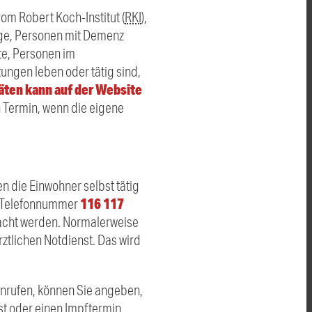
m Robert Koch-Institut (
RKI
),
ige, Personen mit Demenz
te, Personen im
ungen leben oder tätig sind,
äten kann auf der Website
 Termin, wenn die eigene
 die Einwohner selbst tätig
116 117
n Telefonnummer
cht werden. Normalerweise
ztlichen Notdienst. Das wird
nrufen, können Sie angeben,
st oder einen Impftermin