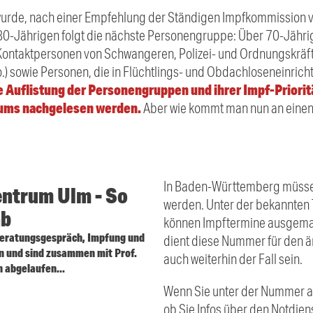
urde, nach einer Empfehlung der Ständigen Impfkommission vo
 80-Jährigen folgt die nächste Personengruppe: Über 70-Jähr
 Kontaktpersonen von Schwangeren, Polizei- und Ordnungskräf
.) sowie Personen, die in Flüchtlings- und Obdachloseneinricht
 Auflistung der Personengruppen und ihrer Impf-Priorit
iums nachgelesen werden.
Aber wie kommt man nun an einen
In Baden-Württemberg müssen
entrum Ulm - So
werden. Unter der bekannte
ab
können Impftermine ausgema
 Beratungsgespräch, Impfung und
dient diese Nummer für den är
n und sind zusammen mit Prof.
auch weiterhin der Fall sein.
 abgelaufen...
Wenn Sie unter der Nummer a
ob Sie Infos über den Notdien