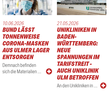
10.06.2026
21.05.2026
BUND LÄSST
UNIKLINIKEN IN
TONNENWEISE
BADEN-
CORONA-MASKEN
WÜRTTEMBERG:
AUS ULMER LAGER
NEUE
ENTSORGEN
SPANNUNGEN IM
TARIFSTREIT -
Demnach befinden
AUCH UNIKLINIK
sich die Materialien …
ULM BETROFFEN
An den Unikliniken in …