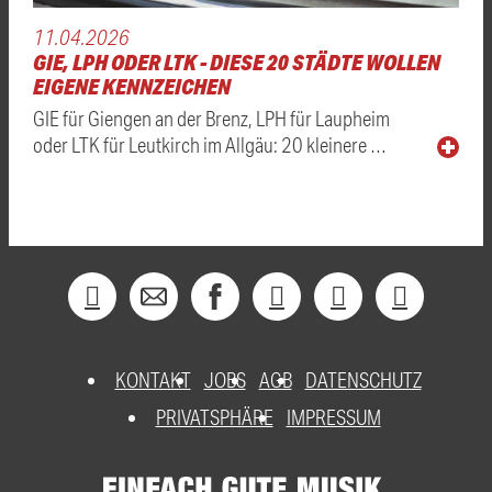
11.04.2026
GIE, LPH ODER LTK - DIESE 20 STÄDTE WOLLEN
EIGENE KENNZEICHEN
GIE für Giengen an der Brenz, LPH für Laupheim
oder LTK für Leutkirch im Allgäu: 20 kleinere …
KONTAKT
JOBS
AGB
DATENSCHUTZ
PRIVATSPHÄRE
IMPRESSUM