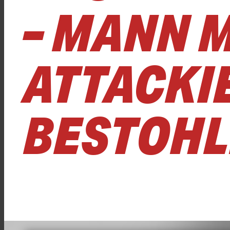
– MANN M
ATTACKI
BESTOH