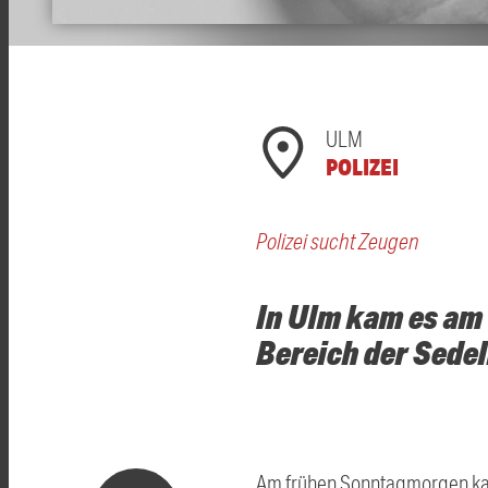
ULM
POLIZEI
Polizei sucht Zeugen
In Ulm kam es am
Bereich der Sedel
Am frühen Sonntagmorgen kam 