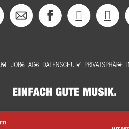
AKT
JOBS
AGB
DATENSCHUTZ
PRIVATSPHÄRE
TTI
MIT PE