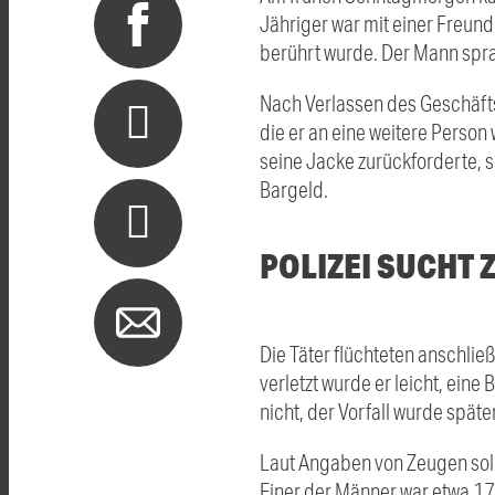
Jähriger war mit einer Freun
berührt wurde. Der Mann spra
Nach Verlassen des Geschäft
die er an eine weitere Person
seine Jacke zurückforderte, s
Bargeld.
POLIZEI SUCHT 
Die Täter flüchteten anschli
verletzt wurde er leicht, ein
nicht, der Vorfall wurde späte
Laut Angaben von Zeugen sol
Einer der Männer war etwa 170