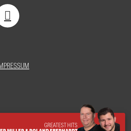
IMPRESSUM
GREATEST HITS
TER MILLER & ROLAND EBERHARDT