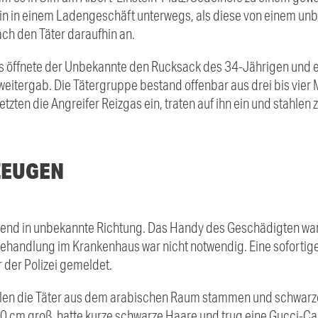
din in einem Ladengeschäft unterwegs, als diese von einem un
ch den Täter daraufhin an.
s öffnete der Unbekannte den Rucksack des 34-Jährigen und 
 weitergab. Die Tätergruppe bestand offenbar aus drei bis vie
etzten die Angreifer Reizgas ein, traten auf ihn ein und stahlen
ZEUGEN
eßend in unbekannte Richtung. Das Handy des Geschädigten wa
e Behandlung im Krankenhaus war nicht notwendig. Eine sofortig
r der Polizei gemeldet.
len die Täter aus dem arabischen Raum stammen und schwarz
 cm groß, hatte kurze schwarze Haare und trug eine Gucci-Cap.