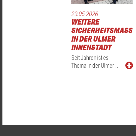
29.05.2026
WEITERE
SICHERHEITSMASSN
N DER ULMER I
NNENSTADT
Seit Jahren ist es
Thema in der Ulmer …