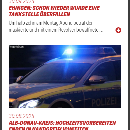
30.09.2025
EHINGEN: SCHON WIEDER WURDE EINE
TANKSTELLE ÜBERFALLEN
Um halb zehn am Montag Abend betrat der
maskierte und mit einem Revolver bewaffnete …
Daniel Bautz
30.08.2025
ALB-DONAU-KREIS: HOCHZEITSVORBEREITEN
ENDEN IN HANDGREIFLICHKEITEN