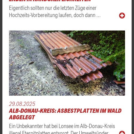
Eigentlich sollten nur die letzten Züge einer
Hochzeits-Vorbereitung laufen, doch dann …
Polizeipräsidium Ulm
29.08.2025
ALB-DONAU-KREIS: ASBESTPLATTEN IM WALD
ABGELEGT
Ein Unbekannter hat bei Lonsee im Alb-Donau-Kreis
illegal Eternitplatten entsorgt. Der Umweltsünder …