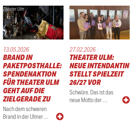
Theater Ulm
13.05.2026
27.02.2026
BRAND IN
THEATER ULM:
PAKETPOSTHALLE:
NEUE INTENDANTIN
SPENDENAKTION
STELLT SPIELZEIT
FÜR THEATER ULM
26/27 VOR
GEHT AUF DIE
Schwüre. Das ist das
ZIELGERADE ZU
neue Motto der …
Nach dem schweren
Brand in der Ulmer …