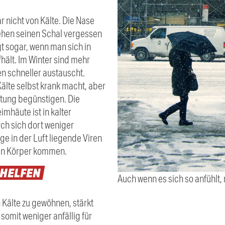
nicht von Kälte. Die Nase
sehen seinen Schal vergessen
gt sogar, wenn man sich in
hält. Im Winter sind mehr
en schneller austauscht.
Kälte selbst krank macht, aber
ltung begünstigen. Die
mhäute ist in kalter
ch sich dort weniger
ge in der Luft liegende Viren
den Körper kommen.
HELFEN
Auch wenn es sich so anfühlt, 
 Kälte zu gewöhnen, stärkt
omit weniger anfällig für