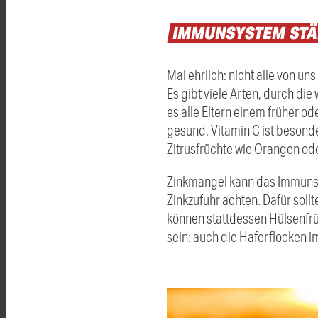
IMMUNSYSTEM
ST
Mal ehrlich: nicht alle von u
Es gibt viele Arten, durch d
es alle Eltern einem früher od
gesund. Vitamin C ist besond
Zitrusfrüchte wie Orangen od
Zinkmangel kann das Immunsy
Zinkzufuhr achten. Dafür soll
können stattdessen Hülsenfrüc
sein: auch die Haferflocken i