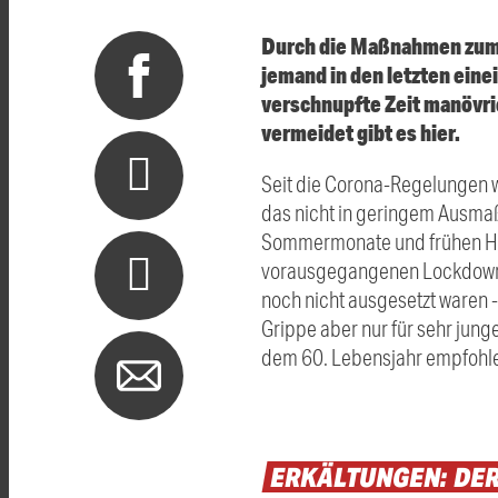
Durch die Maßnahmen zum In
jemand in den letzten eine
verschnupfte Zeit manövrie
vermeidet gibt es hier.
Seit die Corona-Regelungen wi
das nicht in geringem Ausmaß.
Sommermonate und frühen Herb
vorausgegangenen Lockdowns v
noch nicht ausgesetzt waren -
Grippe aber nur für sehr jun
dem 60. Lebensjahr empfohle
ERKÄLTUNGEN:
DE