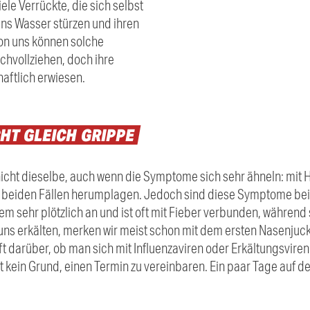
iele Verrückte, die sich selbst
ins Wasser stürzen und ihren
von uns können solche
hvollziehen, doch ihre
haftlich erwiesen.
CHT
GLEICH
GRIPPE
nicht dieselbe, auch wenn die Symptome sich sehr ähneln: mit
n beiden Fällen herumplagen. Jedoch sind diese Symptome bei
dem sehr plötzlich an und ist oft mit Fieber verbunden, während
ns erkälten, merken wir meist schon mit dem ersten Nasenjuck
 darüber, ob man sich mit Influenzaviren oder Erkältungsviren in
 kein Grund, einen Termin zu vereinbaren. Ein paar Tage auf d