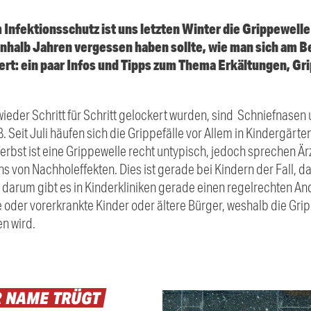
fektionsschutz ist uns letzten Winter die Grippewelle 
inhalb Jahren vergessen haben sollte, wie man sich am 
rt: ein paar Infos und Tipps zum Thema Erkältungen, Gr
eder Schritt für Schritt gelockert wurden, sind Schniefnasen 
 Seit Juli häufen sich die Grippefälle vor Allem in Kindergärte
st ist eine Grippewelle recht untypisch, jedoch sprechen Ärz
on Nachholeffekten. Dies ist gerade bei Kindern der Fall, d
 darum gibt es in Kinderkliniken gerade einen regelrechten And
ge oder vorerkrankte Kinder oder ältere Bürger, weshalb die G
n wird.
R
NAME
TRÜGT