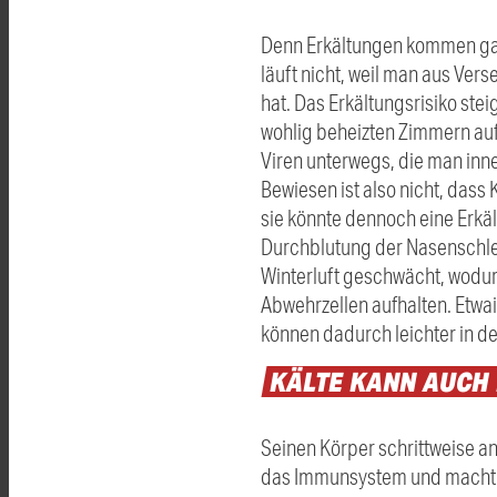
Denn Erkältungen kommen gar 
läuft nicht, weil man aus Ver
hat. Das Erkältungsrisiko stei
wohlig beheizten Zimmern auf
Viren unterwegs, die man inn
Bewiesen ist also nicht, dass 
sie könnte dennoch eine Erkä
Durchblutung der Nasenschlei
Winterluft geschwächt, wodur
Abwehrzellen aufhalten. Etwai
können dadurch leichter in 
KÄLTE
KANN
AUCH
Seinen Körper schrittweise an
das Immunsystem und macht s