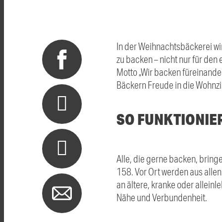
In der Weihnachtsbäckerei wi
zu backen – nicht nur für den
Motto „Wir backen füreinand
Bäckern Freude in die Wohnz
SO FUNKTIONIE
Alle, die gerne backen, bring
158. Vor Ort werden aus alle
an ältere, kranke oder allei
Nähe und Verbundenheit.