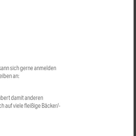
 kann sich gerne anmelden
eiben an:
aubert damit anderen
ch auf viele fleißige Bäcker/-