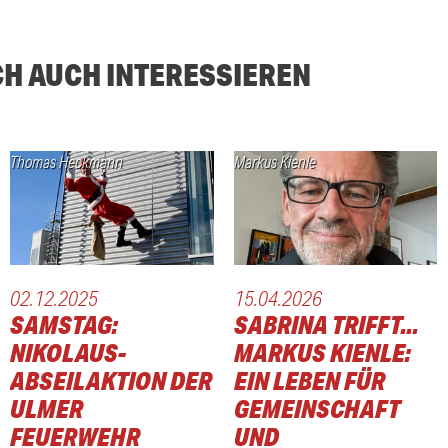
CH AUCH INTERESSIEREN
Thomas Heckmann
Markus Kienle
02.12.2025
15.04.2026
SAMSTAG:
SABRINA TRIFFT...
NIKOLAUS-
MARKUS KIENLE:
ABSEILAKTION DER
EIN LEBEN FÜR
ULMER
GEMEINSCHAFT
FEUERWEHR
UND