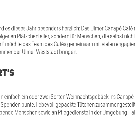
rd es dieses Jahr besonders herzlich: Das Ulmer Canapé Café r
 eigenen Plätzchenteller, sondern für Menschen, die selbst nic
er!“ möchte das Team des Cafés gemeinsam mit vielen engagie
immer der Ulmer Weststadt bringen.
RT’S
en einfach ein oder zwei Sorten Weihnachtsgebäck ins Canapé C
n Spenden bunte, liebevoll gepackte Tütchen zusammengestell
nlebende Menschen sowie an Pflegedienste in der Umgebung – al