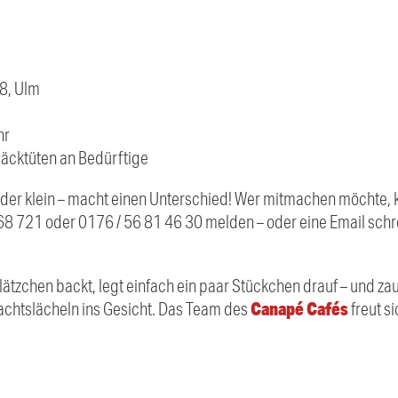
58, Ulm
hr
äcktüten an Bedürftige
der klein – macht einen Unterschied! Wer mitmachen möchte,
268 721 oder 0176 / 56 81 46 30 melden – oder eine Email schr
lätzchen backt, legt einfach ein paar Stückchen drauf – und z
Canapé Cafés
htslächeln ins Gesicht. Das Team des
freut si