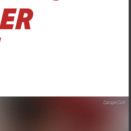
DER
Canapé Café