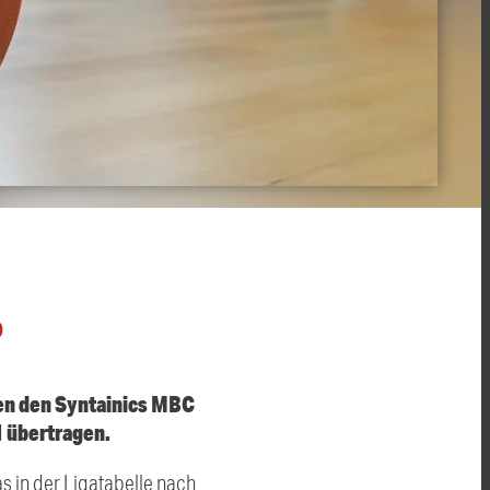
O
gen den Syntainics MBC
1 übertragen.
as in der Ligatabelle nach