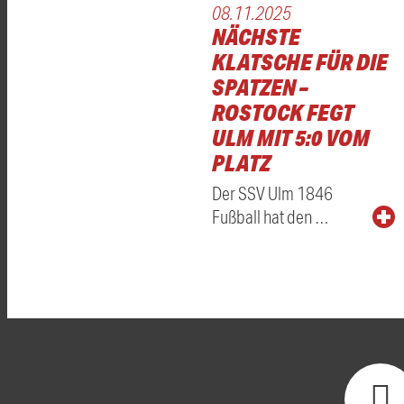
08.11.2025
NÄCHSTE
KLATSCHE FÜR DIE
SPATZEN –
ROSTOCK FEGT
ULM MIT 5:0 VOM
PLATZ
Der SSV Ulm 1846
Fußball hat den …