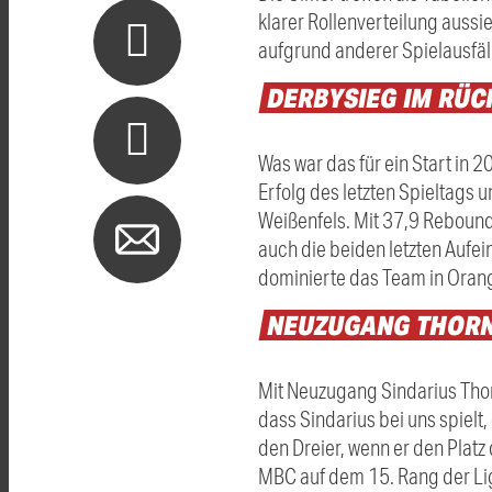
klarer Rollenverteilung aus
aufgrund anderer Spielausfäll
DERBYSIEG
IM
RÜC
Was war das für ein Start in
Erfolg des letzten Spieltags
Weißenfels. Mit 37,9 Rebounds
auch die beiden letzten Aufe
dominierte das Team in Orang
NEUZUGANG
THOR
Mit Neuzugang Sindarius Thorn
dass Sindarius bei uns spielt,
den Dreier, wenn er den Platz
MBC auf dem 15. Rang der Lig