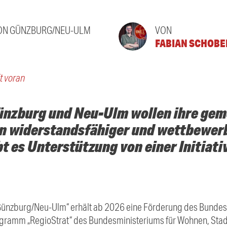
ON GÜNZBURG/NEU-ULM
VON
FABIAN SCHOBE
t voran
ünzburg und Neu-Ulm wollen ihre ge
n widerstandsfähiger und wettbewer
t es Unterstützung von einer Initiati
 Günzburg/Neu-Ulm“ erhält ab 2026 eine Förderung des Bundes
ramm „RegioStrat“ des Bundesministeriums für Wohnen, Sta