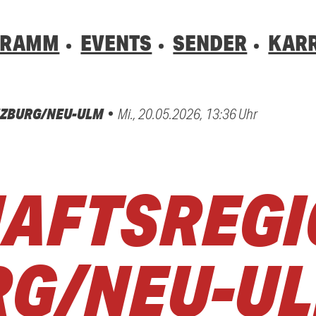
GRAMM
EVENTS
SENDER
KARR
NZBURG/NEU-ULM
Mi., 20.05.2026, 13:36 Uhr
01520 242 333
0800 0 490 
0800 0 490 
hrsbehinderung gesehen? Ganz einfach melden - kostenlos unter
hrsbehinderung gesehen? Ganz einfach melden - kostenlos unter
AFTSREGI
G/NEU-UL