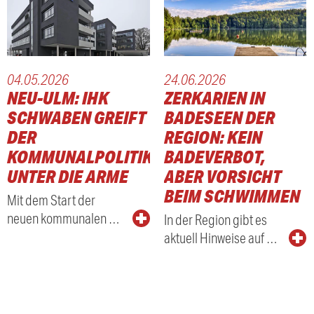
04.05.2026
24.06.2026
NEU-ULM: IHK
ZERKARIEN IN
SCHWABEN GREIFT
BADESEEN DER
DER
REGION: KEIN
KOMMUNALPOLITIK
BADEVERBOT,
UNTER DIE ARME
ABER VORSICHT
BEIM SCHWIMMEN
Mit dem Start der
neuen kommunalen …
In der Region gibt es
aktuell Hinweise auf …