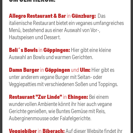
Allegro Restaurant & Bar
Günzburg:
in
Das
italienische Restaurant bietet ein veganes umfangreiches
Menü, bestehend aus einer Auswahl von Vor-,
Hautspeisen und Dessert.
Beli´s Bowls
Göppingen:
in
Hier gibt eine kleine
Auswahl an Bowls und warmen Gerichten.
Damn Burger
Göppingen
Ulm:
in
und
Hier gibt es
unter anderem vegane Burger mit Seitan- oder
Veggiepatties mit verschiedenen Soßen und Toppings.
Restaurant "Zur Linde"
Ehingen:
in
Bei einem
wundervollen Ambiente könnt ihr hier auch vegane
Gerichte genießen, wie Buntes Gemüse mit Reis,
Auberginenmousse
oder Falafelgerichte.
Veggiebiber
Biberach:
in
Auf dieser Website findet ihr