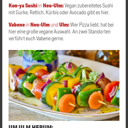
Kon-ya Sushi
Neu-Ulm:
in
Vegan zubereitetes Sushi
mit Gurke, Rettich, Kürbis oder Avocado gibt es hier.
Vabene
Neu-Ulm
Ulm:
in
und
Wer Pizza liebt, hat bei
hier eine große vegane Auswahl. An zwei Standorten
verführt euch Vabene gerne.
UM ULM HERUM: