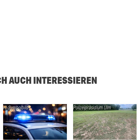
CH AUCH INTERESSIEREN
KI-Symbolbild
Polizeipräsidium Ulm