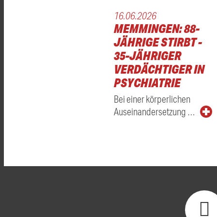
16.06.2026
MEMMINGEN: 88-
JÄHRIGE STIRBT -
35-JÄHRIGER
VERDÄCHTIGER IN
PSYCHIATRIE
Bei einer körperlichen
Auseinandersetzung …