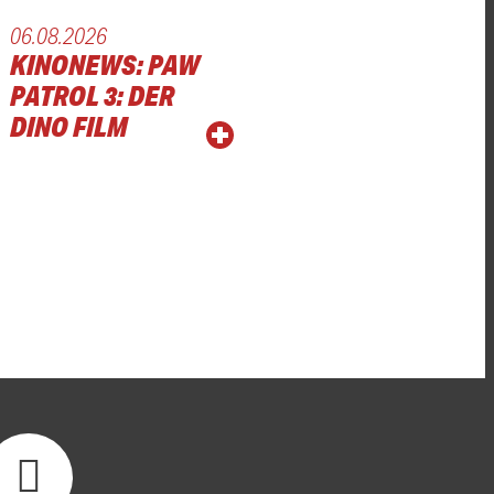
06.08.2026
KINONEWS: PAW
PATROL 3: DER
DINO FILM