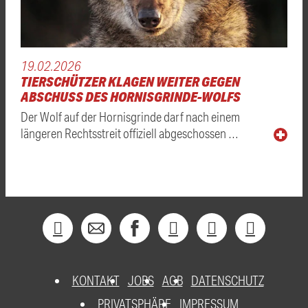
19.02.2026
TIERSCHÜTZER KLAGEN WEITER GEGEN
ABSCHUSS DES HORNISGRINDE-WOLFS
Der Wolf auf der Hornisgrinde darf nach einem
längeren Rechtsstreit offiziell abgeschossen …
KONTAKT
JOBS
AGB
DATENSCHUTZ
PRIVATSPHÄRE
IMPRESSUM