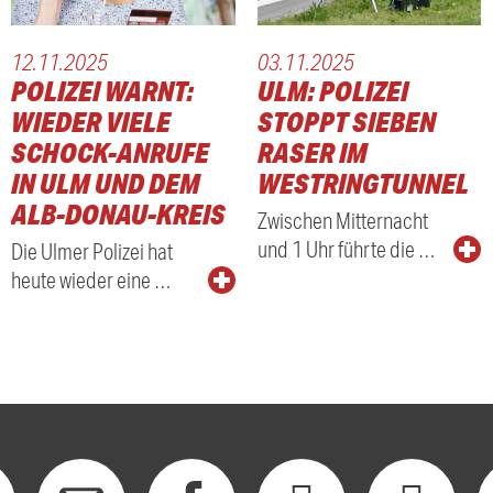
12.11.2025
03.11.2025
POLIZEI WARNT:
ULM: POLIZEI
WIEDER VIELE
STOPPT SIEBEN
SCHOCK-ANRUFE
RASER IM
IN ULM UND DEM
WESTRINGTUNNEL
ALB-DONAU-KREIS
Zwischen Mitternacht
und 1 Uhr führte die …
Die Ulmer Polizei hat
heute wieder eine …