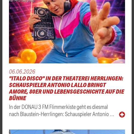
Ralf Hinz/Italo Disco
06.06.2026
"ITALO DISCO" IN DER THEATEREI HERRLINGEN:
SCHAUSPIELER ANTONIO LALLO BRINGT
AMORE, 80ER UND LEBENSGESCHICHTE AUF DIE
BÜHNE
In der DONAU 3 FM Flimmerkiste geht es diesmal
nach Blaustein-Herrlingen: Schauspieler Antonio …