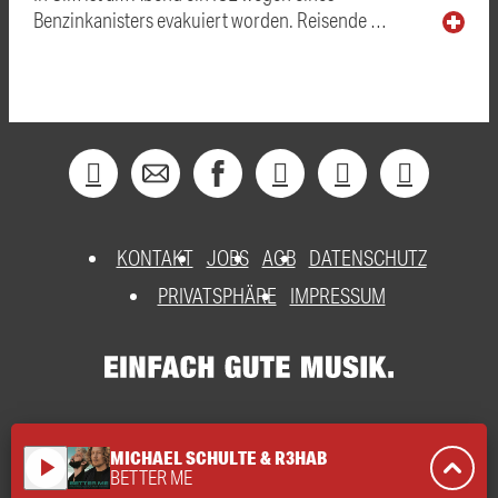
Benzinkanisters evakuiert worden. Reisende …
KONTAKT
JOBS
AGB
DATENSCHUTZ
PRIVATSPHÄRE
IMPRESSUM
MICHAEL SCHULTE & R3HAB
play_arrow
BETTER ME