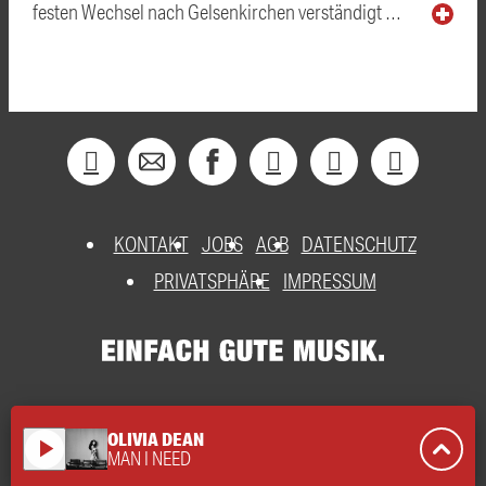
festen Wechsel nach Gelsenkirchen verständigt …
KONTAKT
JOBS
AGB
DATENSCHUTZ
PRIVATSPHÄRE
IMPRESSUM
OLIVIA DEAN
play_arrow
MAN I NEED