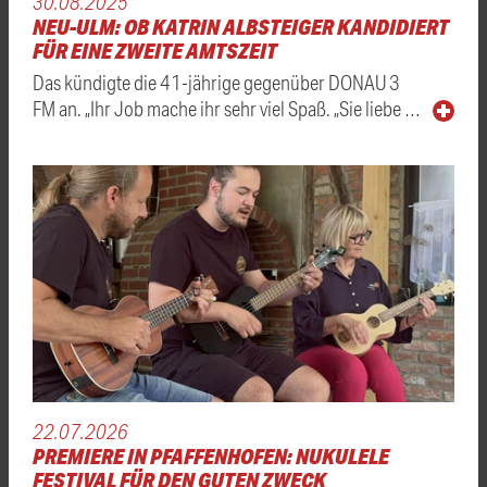
30.08.2025
NEU-ULM: OB KATRIN ALBSTEIGER KANDIDIERT
FÜR EINE ZWEITE AMTSZEIT
Das kündigte die 41-jährige gegenüber DONAU 3
FM an. „Ihr Job mache ihr sehr viel Spaß. „Sie liebe …
22.07.2026
PREMIERE IN PFAFFENHOFEN: NUKULELE
FESTIVAL FÜR DEN GUTEN ZWECK